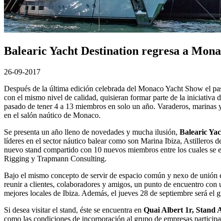
Balearic Yacht Destination regresa a Mon
26-09-2017
Después de la última edición celebrada del Monaco Yacht Show el p
con el mismo nivel de calidad, quisieran formar parte de la iniciativa 
pasado de tener 4 a 13 miembros en solo un año. Varaderos, marinas y 
en el salón naútico de Monaco.
Se presenta un año lleno de novedades y mucha ilusión,
Balearic Ya
líderes en el sector náutico balear como son Marina Ibiza, Astillero
nuevo stand compartido con 10 nuevos miembros entre los cuales s
Rigging y Trapmann Consulting.
Bajo el mismo concepto de servir de espacio común y nexo de unión ent
reunir a clientes, colaboradores y amigos, un punto de encuentro con 
mejores locales de Ibiza. Además, el jueves 28 de septiembre será el gr
Si desea visitar el stand, éste se encuentra en
Quai Albert 1r, Stand
como las condiciones de incorporación al grupo de empresas participa