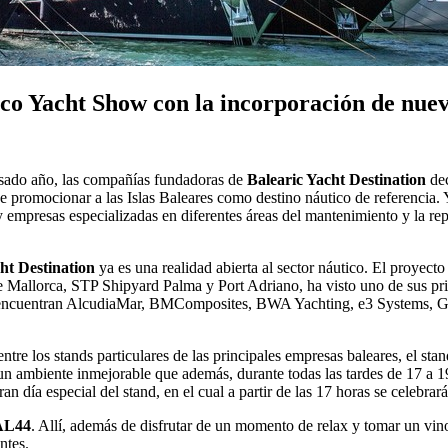
aco Yacht Show con la incorporación de nu
asado año, las compañías fundadoras de
Balearic Yacht Destination
dec
de promocionar a las Islas Baleares como destino náutico de referencia. 
empresas especializadas en diferentes áreas del mantenimiento y la rep
cht Destination
ya es una realidad abierta al sector náutico. El proyec
s de Mallorca, STP Shipyard Palma y Port Adriano, ha visto uno de sus 
e encuentran AlcudiaMar, BMComposites, BWA Yachting, e3 Systems, Gl
re los stands particulares de las principales empresas baleares, el sta
un ambiente inmejorable que además, durante todas las tardes de 17 a 19
an día especial del stand, en el cual a partir de las 17 horas se celebra
 AL44
. Allí, además de disfrutar de un momento de relax y tomar un vino
ntes.