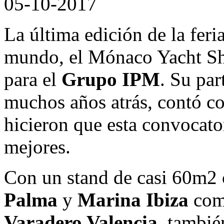
05-10-2017
La última edición de la feri
mundo, el Mónaco Yacht Sho
para el
Grupo IPM
. Su par
muchos años atrás, contó 
hicieron que esta convocator
mejores.
Con un stand de casi 60m2
Palma
y
Marina Ibiza
como
Varadero Valencia
, tambi