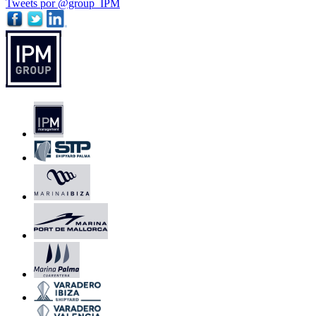
Tweets por @group_IPM