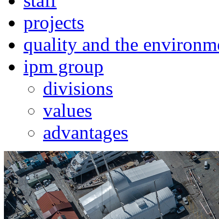
staff
projects
quality and the environm
ipm group
divisions
values
advantages