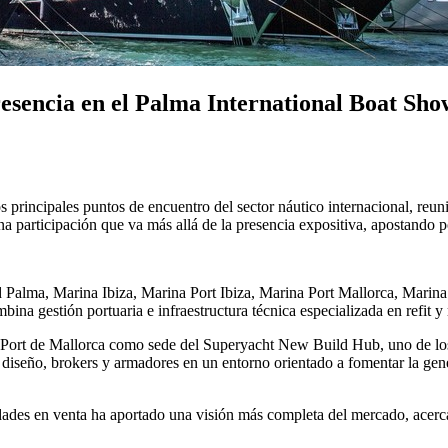
ncia en el Palma International Boat Show 
 principales puntos de encuentro del sector náutico internacional, reun
participación que va más allá de la presencia expositiva, apostando po
rd Palma, Marina Ibiza, Marina Port Ibiza, Marina Port Mallorca, Mari
ina gestión portuaria e infraestructura técnica especializada en refit 
ina Port de Mallorca como sede del Superyacht New Build Hub, uno de l
 de diseño, brokers y armadores en un entorno orientado a fomentar la g
des en venta ha aportado una visión más completa del mercado, acercan